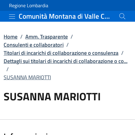
SUSANNA MARIOTTI | Detta
Vai al contenuto principale
(apre in un'altra scheda).
Regione Lombardia
Comunità Montana di Valle Camonica
Home
/
Amm. Trasparente
/
Consulenti e collaboratori
/
Titolari di incarichi di collaborazione o consulenza
/
Dettagli sui titolari di incarichi di collaborazione o co...
/
SUSANNA MARIOTTI
SUSANNA MARIOTTI