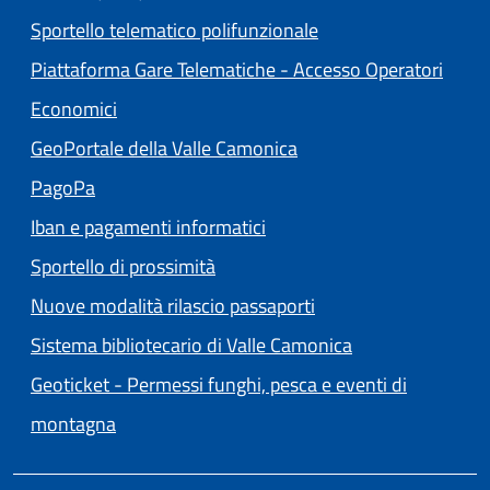
Sportello telematico polifunzionale
Piattaforma Gare Telematiche - Accesso Operatori
(apre in un'altra scheda).
Economici
(apre in un'altra scheda
GeoPortale della Valle Camonica
(apre in un'altra scheda).
PagoPa
Iban e pagamenti informatici
Sportello di prossimità
Nuove modalità rilascio passaporti
(apre in un'altra
Sistema bibliotecario di Valle Camonica
Geoticket - Permessi funghi, pesca e eventi di
(apre in un'altra scheda).
montagna