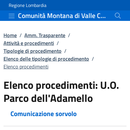
Elenco procedimenti | El
Vai al contenuto principale
(apre in un'altra scheda).
Regione Lombardia
Comunità Montana di Valle Camonica
Home
/
Amm. Trasparente
/
Attività e procedimenti
/
Tipologie di procedimento
/
Elenco delle tipologie di procedimento
/
Elenco procedimenti
Elenco procedimenti: U.O.
Parco dell'Adamello
Comunicazione sorvolo