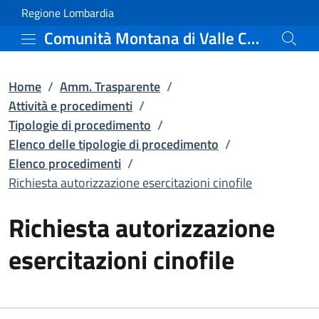
Richiesta autorizzazione
Vai al contenuto principale
(apre in un'altra scheda).
Regione Lombardia
Comunità Montana di Valle Camonica
Home
/
Amm. Trasparente
/
Attività e procedimenti
/
Tipologie di procedimento
/
Elenco delle tipologie di procedimento
/
Elenco procedimenti
/
Richiesta autorizzazione esercitazioni cinofile
Richiesta autorizzazione
esercitazioni cinofile