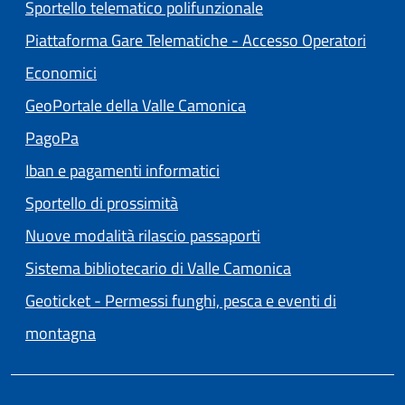
Sportello telematico polifunzionale
Piattaforma Gare Telematiche - Accesso Operatori
(apre in un'altra scheda).
Economici
(apre in un'altra scheda
GeoPortale della Valle Camonica
(apre in un'altra scheda).
PagoPa
Iban e pagamenti informatici
Sportello di prossimità
Nuove modalità rilascio passaporti
(apre in un'altra
Sistema bibliotecario di Valle Camonica
Geoticket - Permessi funghi, pesca e eventi di
(apre in un'altra scheda).
montagna