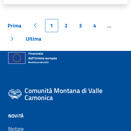
Prima
1
2
3
4
...
Pagina
Pagina precedente
Pagina
Pagina
Pagina
Pagina
Pagina
Ultima
Pagina successiva
Pagina
Comunità Montana di Valle
Camonica
NOVITÀ
Notizie