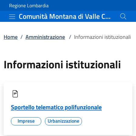
Informazioni istituzion
Vai al contenuto principale
(apre in un'altra scheda).
Regione Lombardia
Comunità Montana di Valle Camonica
Home
/
Amministrazione
/
Informazioni istituzionali
Informazioni istituzionali
Sportello telematico polifunzionale
Imprese
Urbanizzazione