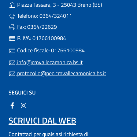
(apre in un'altr
Piazza Tassara, 3 - 25043 Breno (BS)
Telefono: 0364/324011
Fax: 0364/22629
P. IVA: 01766100984
Codice fiscale: 01766100984
info@cmvallecamonica.bs.it
protocollo@pec.cmvallecamonica.bs.it
SEGUICI SU
SCRIVICI DAL WEB
Contattaci per qualsiasi richiesta di