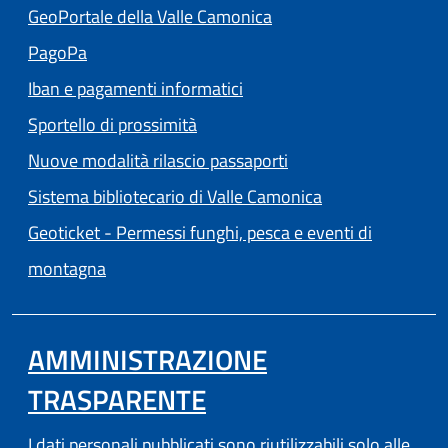
(apre in un'altra scheda
GeoPortale della Valle Camonica
(apre in un'altra scheda).
PagoPa
Iban e pagamenti informatici
Sportello di prossimità
Nuove modalità rilascio passaporti
(apre in un'altra
Sistema bibliotecario di Valle Camonica
Geoticket - Permessi funghi, pesca e eventi di
(apre in un'altra scheda).
montagna
AMMINISTRAZIONE
TRASPARENTE
I dati personali pubblicati sono riutilizzabili solo alle