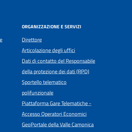
ORGANIZZAZIONE E SERVIZI
e
Direttore
Articolazione degli uffici
Dati di contatto del Responsabile
della protezione dei dati (RPD)
Sportello telematico
polifunzionale
Piattaforma Gare Telematiche -
(apre in un'altra sch
Accesso Operatori Economici
ltra scheda).
(apre in un'altra 
GeoPortale della Valle Camonica