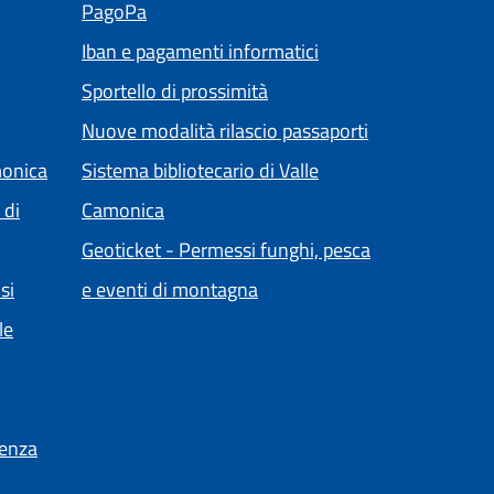
(apre in un'altra scheda).
PagoPa
ra scheda).
Iban e pagamenti informatici
Sportello di prossimità
Nuove modalità rilascio passaporti
monica
Sistema bibliotecario di Valle
(apre in un'altra scheda).
 di
Camonica
Geoticket - Permessi funghi, pesca
(apre in un'altra scheda).
si
e eventi di montagna
le
ienza