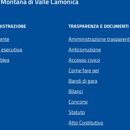
Montana di Valle Camonica
ISTRAZIONE
TRASPARENZA E DOCUMENTI
ente
Amministrazione trasparent
 esecutiva
Anticorruzione
blea
Accesso civico
Come fare per
Bandi di gara
Bilanci
Concorsi
Statuto
(apre in un'a
Atto Costitutivo