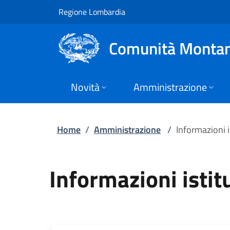
Informazioni istitu
Vai al contenuto principale
(apre in un'altra scheda).
Regione Lombardia
Comunità Montan
Novità
Amministrazione
Home
/
Amministrazione
/
Informazioni i
Informazioni istit