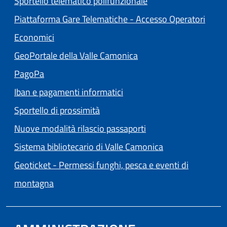
Sportello telematico polifunzionale
Piattaforma Gare Telematiche - Accesso Operatori
(apre in un'altra scheda).
Economici
(apre in un'altra scheda
GeoPortale della Valle Camonica
(apre in un'altra scheda).
PagoPa
Iban e pagamenti informatici
Sportello di prossimità
Nuove modalità rilascio passaporti
(apre in un'altra
Sistema bibliotecario di Valle Camonica
Geoticket - Permessi funghi, pesca e eventi di
(apre in un'altra scheda).
montagna