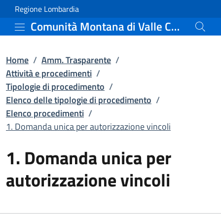
1. Domanda unica per aut
Vai al contenuto principale
(apre in un'altra scheda).
Regione Lombardia
Comunità Montana di Valle Camonica
Home
/
Amm. Trasparente
/
Attività e procedimenti
/
Tipologie di procedimento
/
Elenco delle tipologie di procedimento
/
Elenco procedimenti
/
1. Domanda unica per autorizzazione vincoli
1. Domanda unica per
autorizzazione vincoli