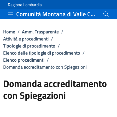
Domanda accreditamento 
Vai al contenuto principale
(apre in un'altra scheda).
Regione Lombardia
Comunità Montana di Valle Camonica
Home
/
Amm. Trasparente
/
Attività e procedimenti
/
Tipologie di procedimento
/
Elenco delle tipologie di procedimento
/
Elenco procedimenti
/
Domanda accreditamento con Spiegazioni
Domanda accreditamento
con Spiegazioni