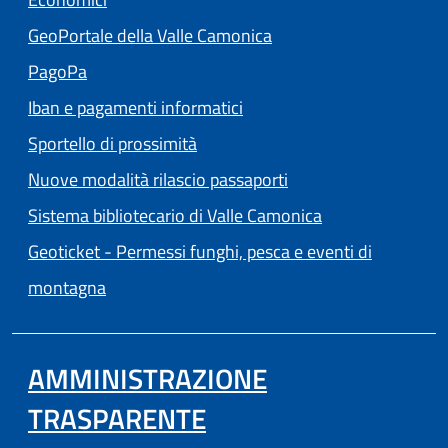
(apre in un'altra scheda
GeoPortale della Valle Camonica
(apre in un'altra scheda).
PagoPa
Iban e pagamenti informatici
Sportello di prossimità
Nuove modalità rilascio passaporti
(apre in un'altra
Sistema bibliotecario di Valle Camonica
Geoticket - Permessi funghi, pesca e eventi di
(apre in un'altra scheda).
montagna
AMMINISTRAZIONE
TRASPARENTE