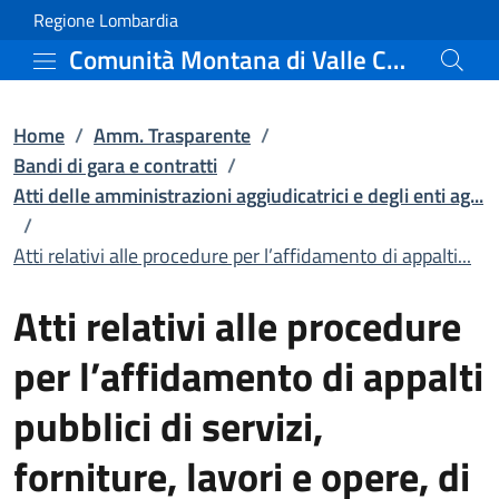
Atti relativi alle proced
Vai al contenuto principale
(apre in un'altra scheda).
Regione Lombardia
Comunità Montana di Valle Camonica
Home
/
Amm. Trasparente
/
Bandi di gara e contratti
/
Atti delle amministrazioni aggiudicatrici e degli enti ag...
/
Atti relativi alle procedure per l’affidamento di appalti...
Atti relativi alle procedure
per l’affidamento di appalti
pubblici di servizi,
forniture, lavori e opere, di