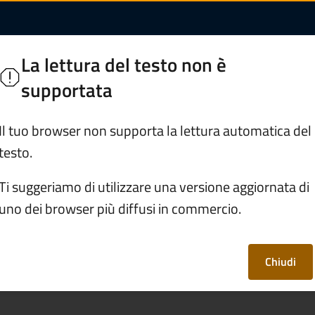
unità Montana di Va
a di Valle Camonica
La lettura del testo non è
supportata
Trasparenza e documenti
Organizzazione e 
Il tuo browser non supporta la lettura automatica del
testo.
Ti suggeriamo di utilizzare una versione aggiornata di
uno dei browser più diffusi in commercio.
i impegna a rendere il proprio sito web
agosto 2018, n. 106 che ha recepito la
Chiudi
uropeo e del Consiglio.