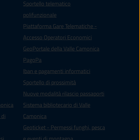
Sportello telematico
polifunzionale
Piattaforma Gare Telematiche -
(apre in un'altra sch
Accesso Operatori Economici
ltra scheda).
(apre in un'altra 
GeoPortale della Valle Camonica
(apre in un'altra scheda).
PagoPa
ra scheda).
Iban e pagamenti informatici
Sportello di prossimità
Nuove modalità rilascio passaporti
monica
Sistema bibliotecario di Valle
(apre in un'altra scheda).
 di
Camonica
Geoticket - Permessi funghi, pesca
(apre in un'altra scheda).
si
e eventi di montagna