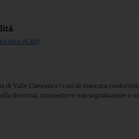
lità
(apre in un'altra scheda).
ità (sito AGiD)
a di Valle Camonica i casi di mancata conformit
ella direttiva, trasmettere una segnalazione o un
(apre in un'altra scheda).
t