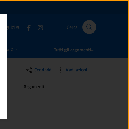
lle Camonica
Seguici su
Cerca
servizi
Tutti gli argomenti...
Condividi
Vedi azioni
Argomenti