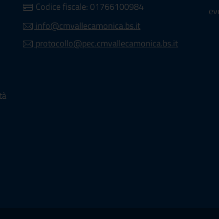
 UN'ALTRA SCHEDA).
Codice fiscale: 01766100984
ev
info@cmvallecamonica.bs.it
protocollo@pec.cmvallecamonica.bs.it
 IN UN'ALTRA SCHEDA).
tà