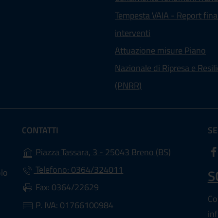
Tempesta VAIA - Report fina
interventi
Attuazione misure Piano
Nazionale di Ripresa e Resil
(PNRR)
CONTATTI
SE
(apre in un'a
Piazza Tassara, 3 - 25043 Breno (BS)
Telefono: 0364/324011
S
olo
Fax: 0364/22629
Con
P. IVA: 01766100984
in