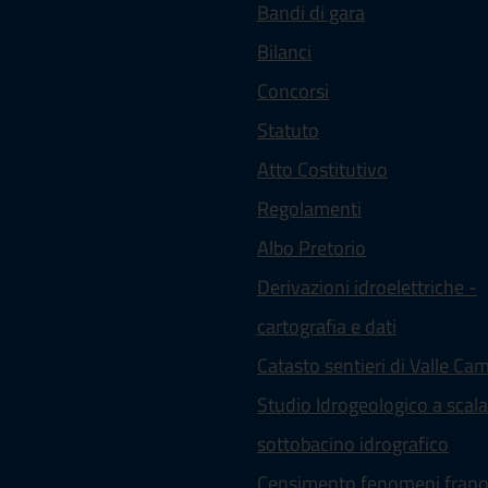
Bandi di gara
Bilanci
Concorsi
Statuto
(apre in un'a
Atto Costitutivo
Regolamenti
(apre in un'alt
Albo Pretorio
Derivazioni idroelettriche -
cartografia e dati
Catasto sentieri di Valle Ca
Studio Idrogeologico a scala
sottobacino idrografico
Censimento fenomeni frano