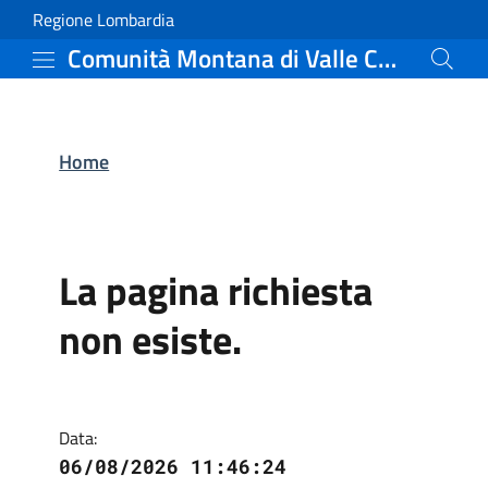
Comunità Montana di Va
Vai al contenuto principale
(apre in un'altra scheda).
Regione Lombardia
Comunità Montana di Valle Camonica
Home
La pagina richiesta
non esiste.
Data:
06/08/2026 11:46:24