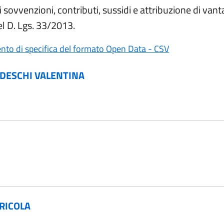
i sovvenzioni, contributi, sussidi e attribuzione di van
del D. Lgs. 33/2013.
un'altra scheda).
(apre in un'alt
to di specifica del formato Open Data - CSV
EDESCHI VALENTINA
GRICOLA