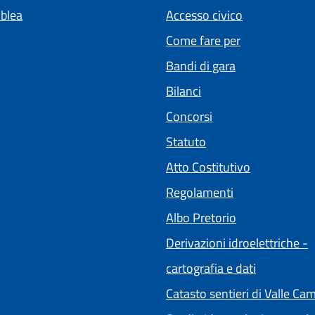
blea
Accesso civico
Come fare per
Bandi di gara
Bilanci
Concorsi
Statuto
(apre in un'a
Atto Costitutivo
Regolamenti
(apre in un'alt
Albo Pretorio
Derivazioni idroelettriche -
cartografia e dati
Catasto sentieri di Valle Ca