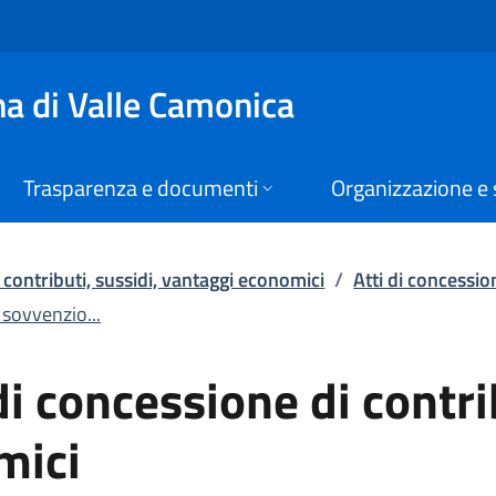
 concessione di cont
a di Valle Camonica
Trasparenza e documenti
Organizzazione e 
contributi, sussidi, vantaggi economici
/
Atti di concessio
 sovvenzio...
 di concessione di contr
mici