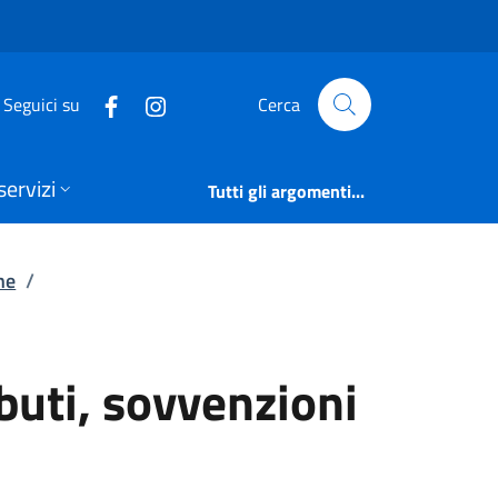
ributi, sovvenzioni 
Seguici su
Cerca
servizi
Tutti gli argomenti...
ne
/
ibuti, sovvenzioni