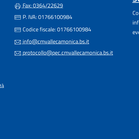
Fax: 0364/22629
Con
P. IVA: 01766100984
in
 UN'ALTRA SCHEDA).
Codice fiscale: 01766100984
ev
info@cmvallecamonica.bs.it
protocollo@pec.cmvallecamonica.bs.it
 IN UN'ALTRA SCHEDA).
tà