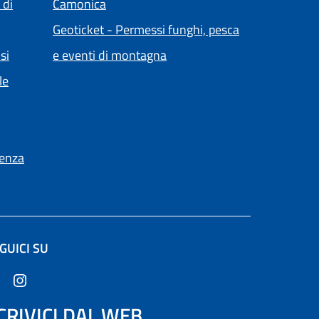
(apre in un'altra scheda).
 di
Camonica
Geoticket - Permessi funghi, pesca
(apre in un'altra scheda).
si
e eventi di montagna
le
ienza
GUICI SU
ltra scheda).
CRIVICI DAL WEB