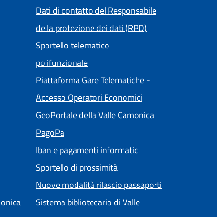
Dati di contatto del Responsabile
della protezione dei dati (RPD)
Sportello telematico
polifunzionale
Piattaforma Gare Telematiche -
(apre in un'altra sch
Accesso Operatori Economici
ltra scheda).
(apre in un'altra 
GeoPortale della Valle Camonica
(apre in un'altra scheda).
PagoPa
ra scheda).
Iban e pagamenti informatici
Sportello di prossimità
Nuove modalità rilascio passaporti
monica
Sistema bibliotecario di Valle