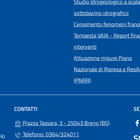
Studio Idrogeologico a scala
sottobacino idrografico
Censimento fenomeni frano
Tempesta VAIA - Report fina
interventi
Attuazione misure Piano
Nazionale di Ripresa e Resil
(PNRR)
CONTATTI
SE
(apre in un'a
Piazza Tassara, 3 - 25043 Breno (BS)
Telefono: 0364/324011
S
olo