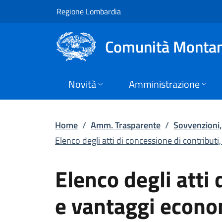
Elenco degli atti di
Vai al contenuto principale
(apre in un'altra scheda).
Regione Lombardia
Comunità Montan
Novità
Amministrazione
Home
/
Amm. Trasparente
/
Sovvenzioni, 
Elenco degli atti di concessione di contributi,
Elenco degli atti
e vantaggi econo