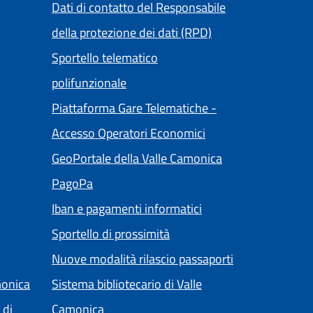
Dati di contatto del Responsabile
della protezione dei dati (RPD)
Sportello telematico
polifunzionale
Piattaforma Gare Telematiche -
(apre in un'altra sch
Accesso Operatori Economici
ltra scheda).
(apre in un'altra 
GeoPortale della Valle Camonica
(apre in un'altra scheda).
PagoPa
ra scheda).
Iban e pagamenti informatici
Sportello di prossimità
Nuove modalità rilascio passaporti
monica
Sistema bibliotecario di Valle
(apre in un'altra scheda).
 di
Camonica