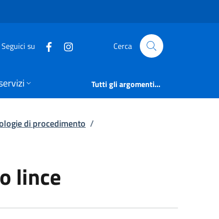
o lince | Elenco pro
Seguici su
Cerca
servizi
Tutti gli argomenti...
pologie di procedimento
/
o lince