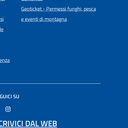
Geoticket - Permessi funghi, pesca
(apre in un'altra scheda).
si
e eventi di montagna
le
ienza
GUICI SU
ltra scheda).
CRIVICI DAL WEB