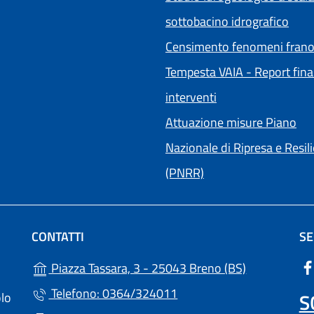
sottobacino idrografico
Censimento fenomeni frano
Tempesta VAIA - Report fina
interventi
Attuazione misure Piano
Nazionale di Ripresa e Resil
(PNRR)
CONTATTI
SE
(apre in un'a
Piazza Tassara, 3 - 25043 Breno (BS)
Telefono: 0364/324011
S
olo