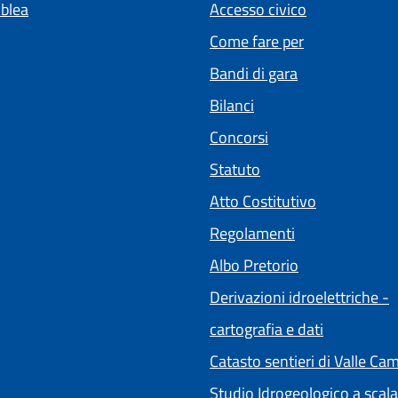
blea
Accesso civico
Come fare per
Bandi di gara
Bilanci
Concorsi
Statuto
(apre in un'a
Atto Costitutivo
Regolamenti
(apre in un'alt
Albo Pretorio
Derivazioni idroelettriche -
cartografia e dati
Catasto sentieri di Valle Ca
Studio Idrogeologico a scala