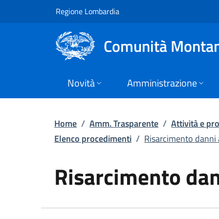
Risarcimento danni a
Vai al contenuto principale
(apre in un'altra scheda).
Regione Lombardia
Comunità Montan
Novità
Amministrazione
Home
/
Amm. Trasparente
/
Attività e p
Elenco procedimenti
/
Risarcimento danni a
Risarcimento dann