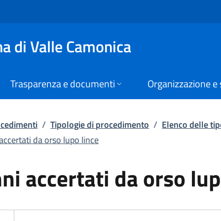
ccertati da orso lup
a di Valle Camonica
Trasparenza e documenti
Organizzazione e 
rocedimenti
/
Tipologie di procedimento
/
Elenco delle ti
ccertati da orso lupo lince
i accertati da orso lup