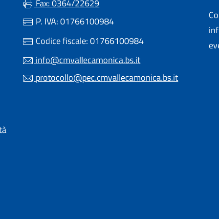
Fax: 0364/22629
Con
P. IVA: 01766100984
in
 UN'ALTRA SCHEDA).
Codice fiscale: 01766100984
ev
info@cmvallecamonica.bs.it
protocollo@pec.cmvallecamonica.bs.it
 IN UN'ALTRA SCHEDA).
tà