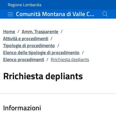
Rrichiesta depliants | E
Vai al contenuto principale
(apre in un'altra scheda).
Regione Lombardia
Comunità Montana di Valle Camonica
Home
/
Amm. Trasparente
/
Attività e procedimenti
/
Tipologie di procedimento
/
Elenco delle tipologie di procedimento
/
Elenco procedimenti
/
Rrichiesta depliants
Rrichiesta depliants
Informazioni