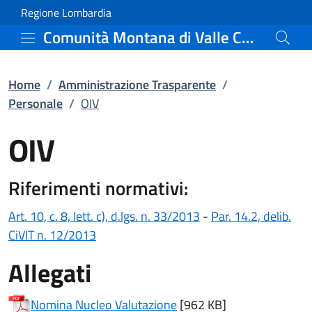
OIV | Personale | Ammin
Vai al contenuto principale
(apre in un'altra scheda).
Regione Lombardia
Comunità Montana di Valle Camonica
Home
/
Amministrazione Trasparente
/
Personale
/
OIV
OIV
Riferimenti normativi:
(apre in un'altra sche
Art. 10, c. 8, lett. c), d.lgs. n. 33/2013
-
Par. 14.2, delib.
(apre in un'altra scheda).
CiVIT n. 12/2013
Allegati
(apre in un'altra scheda).
Nomina Nucleo Valutazione
[962 KB]