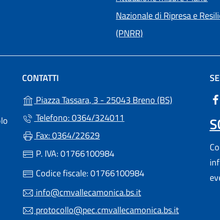
Nazionale di Ripresa e Resil
(PNRR)
CONTATTI
SE
(apre in un'a
Piazza Tassara, 3 - 25043 Breno (BS)
Telefono: 0364/324011
S
olo
Fax: 0364/22629
Con
P. IVA: 01766100984
in
 UN'ALTRA SCHEDA).
Codice fiscale: 01766100984
ev
info@cmvallecamonica.bs.it
protocollo@pec.cmvallecamonica.bs.it