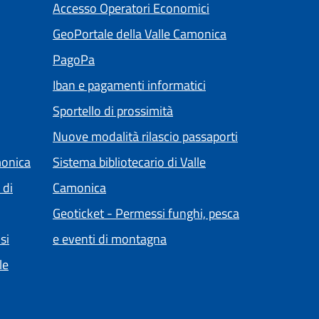
(apre in un'altra sch
Accesso Operatori Economici
ltra scheda).
(apre in un'altra 
GeoPortale della Valle Camonica
(apre in un'altra scheda).
PagoPa
ra scheda).
Iban e pagamenti informatici
Sportello di prossimità
Nuove modalità rilascio passaporti
monica
Sistema bibliotecario di Valle
(apre in un'altra scheda).
 di
Camonica
Geoticket - Permessi funghi, pesca
(apre in un'altra scheda).
si
e eventi di montagna
le