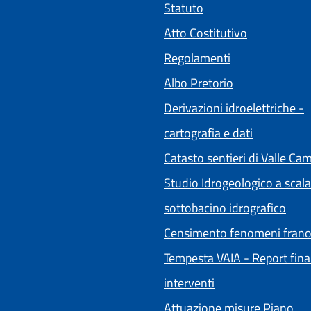
Statuto
(apre in un'a
Atto Costitutivo
Regolamenti
(apre in un'alt
Albo Pretorio
Derivazioni idroelettriche -
cartografia e dati
Catasto sentieri di Valle Ca
Studio Idrogeologico a scala
sottobacino idrografico
Censimento fenomeni frano
Tempesta VAIA - Report fina
interventi
Attuazione misure Piano