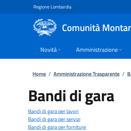
Bandi di gara | Ban
Vai al contenuto principale
(apre in un'altra scheda).
Regione Lombardia
Comunità Montan
Novità
Amministrazione
Home
/
Amministrazione Trasparente
/
B
Bandi di gara
Bandi di gara per lavori
Bandi di gara per servizi
Bandi di gara per forniture