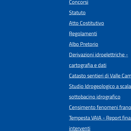
Concorsi
Statuto
(apre in un'a
Atto Costitutivo
Regolamenti
(apre in un'alt
Albo Pretorio
Derivazioni idroelettriche -
cartografia e dati
Catasto sentieri di Valle Ca
Studio Idrogeologico a scala
sottobacino idrografico
Censimento fenomeni frano
Tempesta VAIA - Report fina
interventi