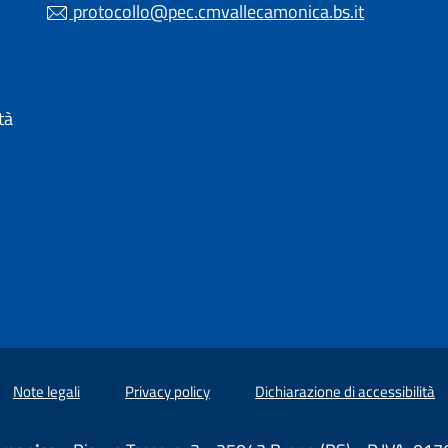
protocollo@pec.cmvallecamonica.bs.it
 IN UN'ALTRA SCHEDA).
tà
Note legali
Privacy policy
Dichiarazione di accessibilità