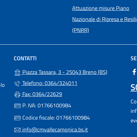
Attuazione misure Piano
Nazionale di Ripresa e Resil
(PNRR)
CONTATTI
SE
(apre in un'a
Piazza Tassara, 3 - 25043 Breno (BS)
Telefono: 0364/324011
S
olo
Fax: 0364/22629
Con
P. IVA: 01766100984
in
 UN'ALTRA SCHEDA).
Codice fiscale: 01766100984
ev
info@cmvallecamonica.bs.it