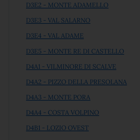
(apre in un
D3E2 - MONTE ADAMELLO
(apre in un'altra 
D3E3 - VAL SALARNO
(apre in un'altra sc
D3E4 - VAL ADAME
(apre
D3E5 - MONTE RE DI CASTELLO
(apre in
D4A1 - VILMINORE DI SCALVE
(apr
D4A2 - PIZZO DELLA PRESOLANA
(apre in un'altra 
D4A3 - MONTE PORA
(apre in un'alt
D4A4 - COSTA VOLPINO
(apre in un'altra 
D4B1 - LOZIO OVEST