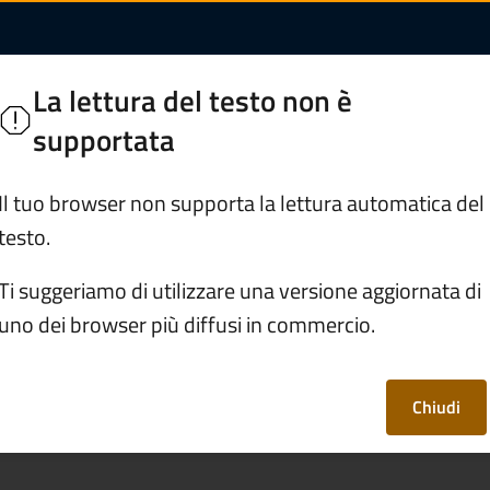
omunità Montana di 
a di Valle Camonica
La lettura del testo non è
supportata
Trasparenza e documenti
Organizzazione e 
Il tuo browser non supporta la lettura automatica del
testo.
stituzionali
/
Cartografia AIB
Ti suggeriamo di utilizzare una versione aggiornata di
uno dei browser più diffusi in commercio.
Chiudi