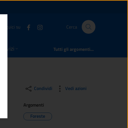
Valle Camonica
Seguici su
Cerca
servizi
Tutti gli argomenti...
Condividi
Vedi azioni
Argomenti
Foreste