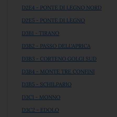
(apre 
D2E4 - PONTE DI LEGNO NORD
(apre in un'al
D2E5 - PONTE DI LEGNO
(apre in un'altra scheda)
D3B1 - TIRANO
(apre in un
D3B2 - PASSO DELL'APRICA
(apre in 
D3B3 - CORTENO GOLGI SUD
(apre in 
D3B4 - MONTE TRE CONFINI
(apre in un'altra sc
D3B5 - SCHILPARIO
(apre in un'altra scheda
D3C1 - MONNO
(apre in un'altra scheda)
D3C2 - EDOLO