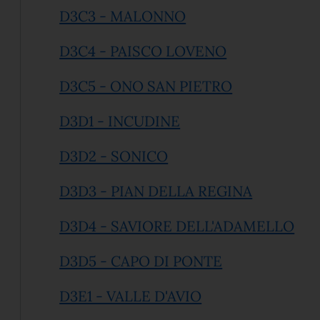
(apre in un'altra sch
D3C3 - MALONNO
(apre in un'alt
D3C4 - PAISCO LOVENO
(apre in un'al
D3C5 - ONO SAN PIETRO
(apre in un'altra sche
D3D1 - INCUDINE
(apre in un'altra scheda
D3D2 - SONICO
(apre in u
D3D3 - PIAN DELLA REGINA
(apr
D3D4 - SAVIORE DELL'ADAMELLO
(apre in un'alt
D3D5 - CAPO DI PONTE
(apre in un'altra s
D3E1 - VALLE D'AVIO