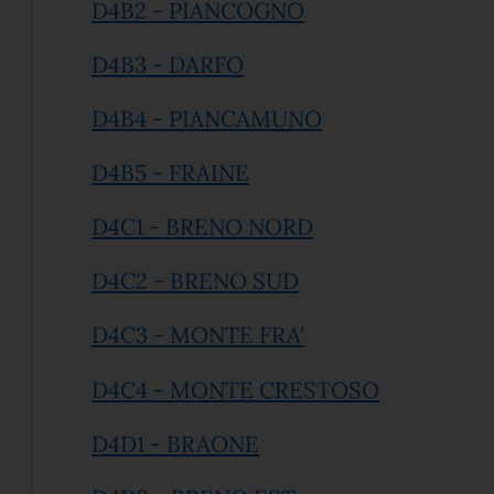
(apre in un'altra s
D4B2 - PIANCOGNO
(apre in un'altra scheda).
D4B3 - DARFO
(apre in un'altra
D4B4 - PIANCAMUNO
(apre in un'altra scheda)
D4B5 - FRAINE
(apre in un'altra 
D4C1 - BRENO NORD
(apre in un'altra sc
D4C2 - BRENO SUD
(apre in un'altra s
D4C3 - MONTE FRA'
D4C4 - MONTE CRESTOSO
(apre in un'altra scheda
D4D1 - BRAONE