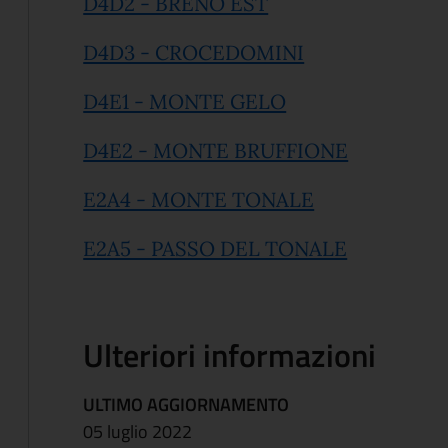
(apre in un'altra sc
D4D2 - BRENO EST
(apre in un'altr
D4D3 - CROCEDOMINI
(apre in un'altra 
D4E1 - MONTE GELO
(apre in un
D4E2 - MONTE BRUFFIONE
(apre in un'alt
E2A4 - MONTE TONALE
(apre in un
E2A5 - PASSO DEL TONALE
Ulteriori informazioni
ULTIMO AGGIORNAMENTO
05 luglio 2022