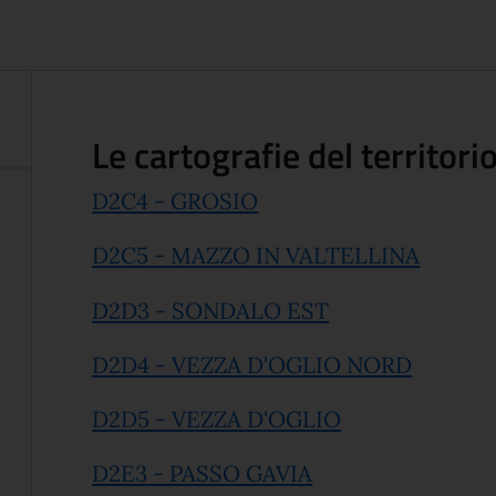
Le cartografie del territori
(apre in un'altra scheda
D2C4 - GROSIO
(apre i
D2C5 - MAZZO IN VALTELLINA
(apre in un'altra
D2D3 - SONDALO EST
(apre in
D2D4 - VEZZA D'OGLIO NORD
(apre in un'altr
D2D5 - VEZZA D'OGLIO
(apre in un'altra s
D2E3 - PASSO GAVIA