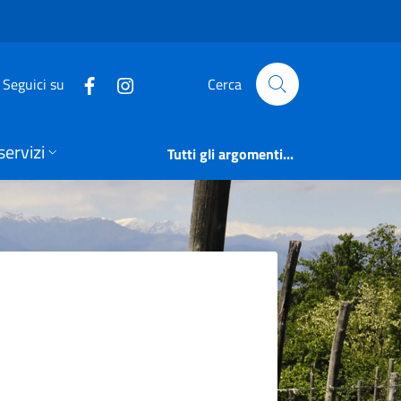
e Camonica
Seguici su
Cerca
servizi
Tutti gli argomenti...