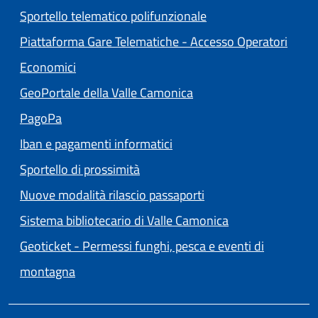
Sportello telematico polifunzionale
Piattaforma Gare Telematiche - Accesso Operatori
(apre in un'altra scheda).
Economici
(apre in un'altra scheda
GeoPortale della Valle Camonica
(apre in un'altra scheda).
PagoPa
Iban e pagamenti informatici
Sportello di prossimità
Nuove modalità rilascio passaporti
(apre in un'altra
Sistema bibliotecario di Valle Camonica
Geoticket - Permessi funghi, pesca e eventi di
(apre in un'altra scheda).
montagna