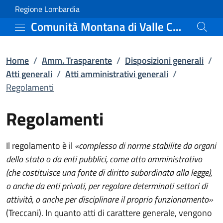
Regolamenti | Atti ammin
Vai al contenuto principale
(apre in un'altra scheda).
Regione Lombardia
Comunità Montana di Valle Camonica
Home
/
Amm. Trasparente
/
Disposizioni generali
/
Atti generali
/
Atti amministrativi generali
/
Regolamenti
Regolamenti
Il regolamento è il
«complesso di norme stabilite da organi
dello stato o da enti pubblici, come atto amministrativo
(che costituisce una fonte di diritto subordinata alla legge),
o anche da enti privati, per regolare determinati settori di
attività, o anche per disciplinare il proprio funzionamento»
(Treccani). In quanto atti di carattere generale, vengono