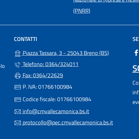
(PNRR)
CONTATTI
SE
(apre in un'a
Piazza Tassara, 3 - 25043 Breno (BS)
Telefono: 0364/324011
S
olo
Fax: 0364/22629
Con
P. IVA: 01766100984
in
 UN'ALTRA SCHEDA).
Codice fiscale: 01766100984
ev
info@cmvallecamonica.bs.it
protocollo@pec.cmvallecamonica.bs.it