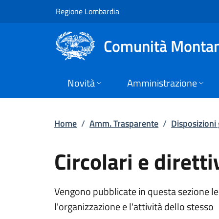
Circolari e direttiv
Vai al contenuto principale
(apre in un'altra scheda).
Regione Lombardia
Comunità Montan
Novità
Amministrazione
Home
/
Amm. Trasparente
/
Disposizioni
Circolari e diretti
Vengono pubblicate in questa sezione le c
l'organizzazione e l'attività dello stesso