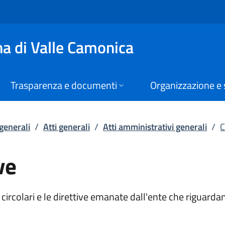
e | Atti amministrati
a di Valle Camonica
Trasparenza e documenti
Organizzazione e 
 generali
/
Atti generali
/
Atti amministrativi generali
/
C
ve
ircolari e le direttive emanate dall'ente che riguarda