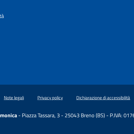
 IN UN'ALTRA SCHEDA).
tà
Note legali
Privacy policy
Dichiarazione di accessibilità
amonica
- Piazza Tassara, 3 - 25043 Breno (BS) - P.IVA: 0