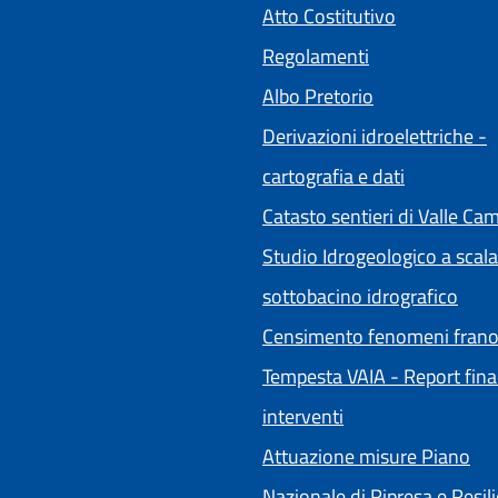
(apre in un'a
Atto Costitutivo
Regolamenti
(apre in un'alt
Albo Pretorio
Derivazioni idroelettriche -
cartografia e dati
Catasto sentieri di Valle Ca
Studio Idrogeologico a scala
sottobacino idrografico
Censimento fenomeni frano
Tempesta VAIA - Report fina
interventi
Attuazione misure Piano
Nazionale di Ripresa e Resil