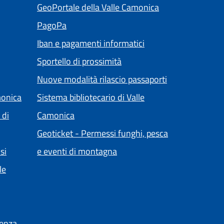
ltra scheda).
(apre in un'altra 
GeoPortale della Valle Camonica
(apre in un'altra scheda).
PagoPa
ra scheda).
Iban e pagamenti informatici
Sportello di prossimità
Nuove modalità rilascio passaporti
monica
Sistema bibliotecario di Valle
(apre in un'altra scheda).
 di
Camonica
Geoticket - Permessi funghi, pesca
(apre in un'altra scheda).
si
e eventi di montagna
le
ienza