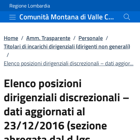
Elenco posizioni dirigen
Vai al contenuto principale
(apre in un'altra scheda).
Regione Lombardia
Comunità Montana di Valle Camonica
Home
/
Amm. Trasparente
/
Personale
/
Titolari di incarichi dirigenziali (dirigenti non generali)
/
Elenco posizioni dirigenziali discrezionali – dati aggior...
Elenco posizioni
dirigenziali discrezionali –
dati aggiornati al
23/12/2016 (sezione
abrogata dal d.lgs.