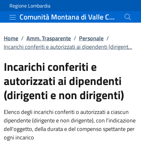
Incarichi conferiti e au
Vai al contenuto principale
(apre in un'altra scheda).
Regione Lombardia
Comunità Montana di Valle Camonica
Home
/
Amm. Trasparente
/
Personale
/
Incarichi conferiti e autorizzati ai dipendenti (dirigent...
Incarichi conferiti e
autorizzati ai dipendenti
(dirigenti e non dirigenti)
Elenco degli incarichi conferiti o autorizzati a ciascun
dipendente (dirigente e non dirigente), con l'indicazione
dell'oggetto, della durata e del compenso spettante per
ogni incarico