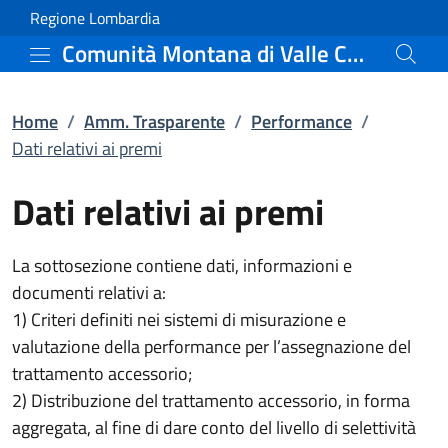
Dati relativi ai premi 
Vai al contenuto principale
(apre in un'altra scheda).
Regione Lombardia
Comunità Montana di Valle Camonica
Home
/
Amm. Trasparente
/
Performance
/
Dati relativi ai premi
Dati relativi ai premi
La sottosezione contiene dati, informazioni e
documenti relativi a:
1) Criteri definiti nei sistemi di misurazione e
valutazione della performance per l’assegnazione del
trattamento accessorio;
2) Distribuzione del trattamento accessorio, in forma
aggregata, al fine di dare conto del livello di selettività