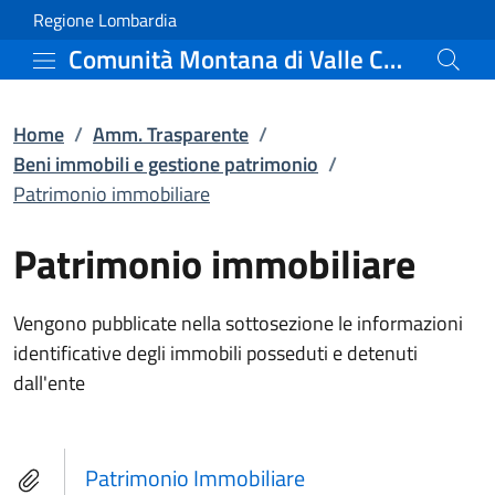
Patrimonio immobiliare 
Vai al contenuto principale
(apre in un'altra scheda).
Regione Lombardia
Comunità Montana di Valle Camonica
Home
/
Amm. Trasparente
/
Beni immobili e gestione patrimonio
/
Patrimonio immobiliare
Patrimonio immobiliare
Vengono pubblicate nella sottosezione le informazioni
identificative degli immobili posseduti e detenuti
dall'ente
Patrimonio Immobiliare