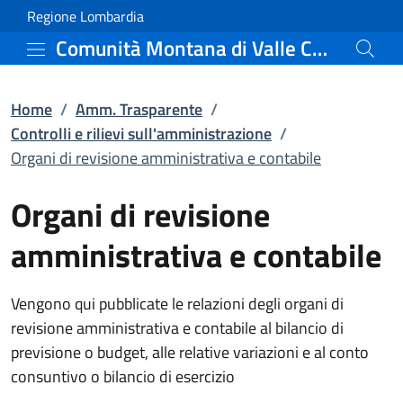
Organi di revisione ammi
Vai al contenuto principale
(apre in un'altra scheda).
Regione Lombardia
Comunità Montana di Valle Camonica
Home
/
Amm. Trasparente
/
Controlli e rilievi sull'amministrazione
/
Organi di revisione amministrativa e contabile
Organi di revisione
amministrativa e contabile
Vengono qui pubblicate le relazioni degli organi di
revisione amministrativa e contabile al bilancio di
previsione o budget, alle relative variazioni e al conto
consuntivo o bilancio di esercizio