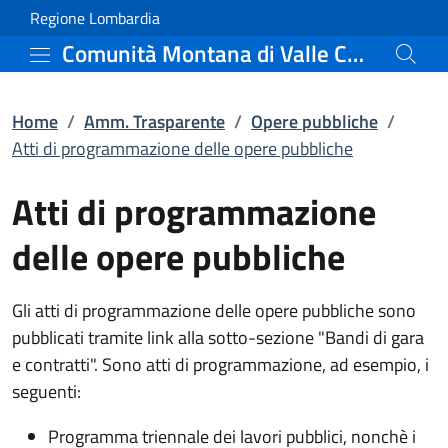
Atti di programmazione 
Vai al contenuto principale
(apre in un'altra scheda).
Regione Lombardia
Comunità Montana di Valle Camonica
Home
/
Amm. Trasparente
/
Opere pubbliche
/
Atti di programmazione delle opere pubbliche
Atti di programmazione
delle opere pubbliche
Gli atti di programmazione delle opere pubbliche sono
pubblicati tramite link alla sotto-sezione "Bandi di gara
e contratti". Sono atti di programmazione, ad esempio, i
seguenti:
Programma triennale dei lavori pubblici, nonchè i