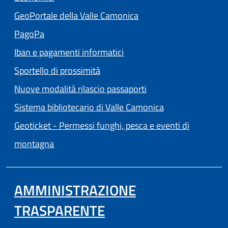
(apre in un'altra scheda
GeoPortale della Valle Camonica
(apre in un'altra scheda).
PagoPa
Iban e pagamenti informatici
Sportello di prossimità
Nuove modalità rilascio passaporti
(apre in un'altra
Sistema bibliotecario di Valle Camonica
Geoticket - Permessi funghi, pesca e eventi di
(apre in un'altra scheda).
montagna
AMMINISTRAZIONE
TRASPARENTE