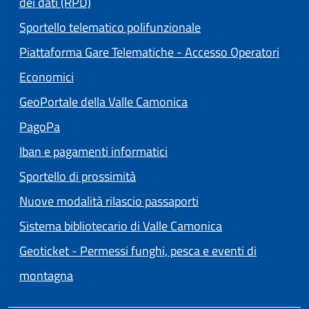
dei dati (RPD)
Sportello telematico polifunzionale
Piattaforma Gare Telematiche - Accesso Operatori
(apre in un'altra scheda).
Economici
(apre in un'altra scheda
GeoPortale della Valle Camonica
(apre in un'altra scheda).
PagoPa
Iban e pagamenti informatici
Sportello di prossimità
Nuove modalità rilascio passaporti
(apre in un'altra
Sistema bibliotecario di Valle Camonica
Geoticket - Permessi funghi, pesca e eventi di
(apre in un'altra scheda).
montagna