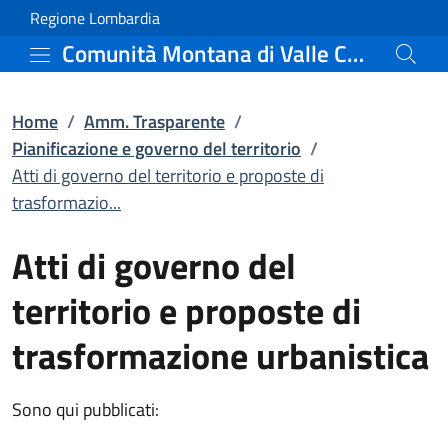
Atti di governo del terr
Vai al contenuto principale
(apre in un'altra scheda).
Regione Lombardia
Comunità Montana di Valle Camonica
Home
/
Amm. Trasparente
/
Pianificazione e governo del territorio
/
Atti di governo del territorio e proposte di
trasformazio...
Atti di governo del
territorio e proposte di
trasformazione urbanistica
Sono qui pubblicati: