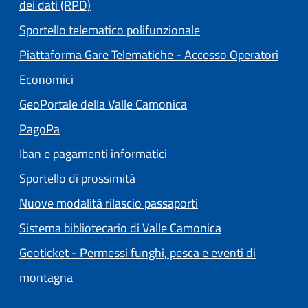
dei dati (RPD)
Sportello telematico polifunzionale
Piattaforma Gare Telematiche - Accesso Operatori
(apre in un'altra scheda).
Economici
(apre in un'altra scheda
GeoPortale della Valle Camonica
(apre in un'altra scheda).
PagoPa
Iban e pagamenti informatici
Sportello di prossimità
Nuove modalità rilascio passaporti
(apre in un'altra
Sistema bibliotecario di Valle Camonica
Geoticket - Permessi funghi, pesca e eventi di
(apre in un'altra scheda).
montagna