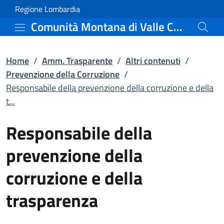
Responsabile della preve
Vai al contenuto principale
(apre in un'altra scheda).
Regione Lombardia
Comunità Montana di Valle Camonica
Home
/
Amm. Trasparente
/
Altri contenuti
/
Prevenzione della Corruzione
/
Responsabile della prevenzione della corruzione e della
t...
Responsabile della
prevenzione della
corruzione e della
trasparenza