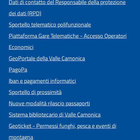
Dati di contatto del Responsabile della protezione
dei dati (RPD)
Sportello telematico polifunzionale
Piattaforma Gare Telematiche - Accesso Operatori
(apre in un'altra scheda).
Economici
(apre in un'altra scheda
GeoPortale della Valle Camonica
(apre in un'altra scheda).
PagoPa
Iban e pagamenti informatici
Sportello di prossimità
Nuove modalità rilascio passaporti
(apre in un'altra
Sistema bibliotecario di Valle Camonica
Geoticket - Permessi funghi, pesca e eventi di
(apre in un'altra scheda).
montagna