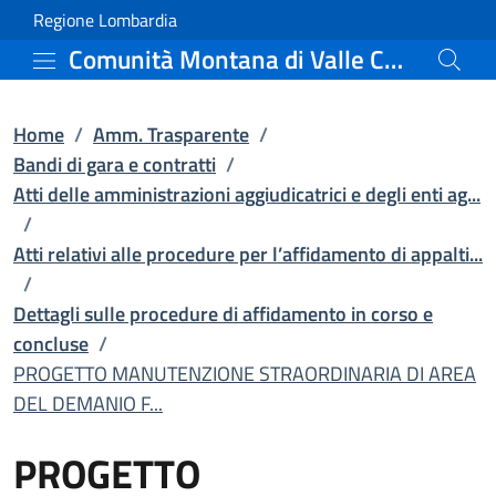
PROGETTO MANUTENZIONE S
Vai al contenuto principale
(apre in un'altra scheda).
Regione Lombardia
Comunità Montana di Valle Camonica
Home
/
Amm. Trasparente
/
Bandi di gara e contratti
/
Atti delle amministrazioni aggiudicatrici e degli enti ag...
/
Atti relativi alle procedure per l’affidamento di appalti...
/
Dettagli sulle procedure di affidamento in corso e
concluse
/
PROGETTO MANUTENZIONE STRAORDINARIA DI AREA
DEL DEMANIO F...
PROGETTO