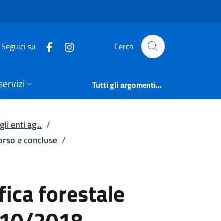
ca forestale nelle a
Seguici su
Cerca
servizi
Tutti gli argomenti...
li enti ag...
/
corso e concluse
/
ica forestale
/10/2018 -