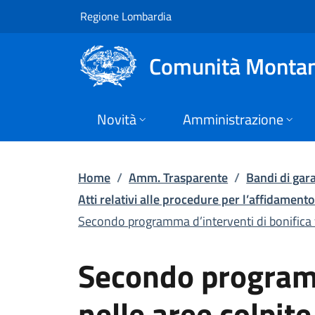
Secondo programma d’
Vai al contenuto principale
(apre in un'altra scheda).
Regione Lombardia
Comunità Montan
Novità
Amministrazione
Home
/
Amm. Trasparente
/
Bandi di gara
Atti relativi alle procedure per l’affidamento 
Secondo programma d’interventi di bonifica fo
Secondo programm
nelle aree colpit