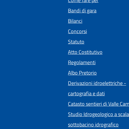
Come fare per
Bandi di gara
Bilanci
Concorsi
Statuto
(apre in un'a
Atto Costitutivo
Regolamenti
(apre in un'alt
Albo Pretorio
Derivazioni idroelettriche -
cartografia e dati
Catasto sentieri di Valle Ca
Studio Idrogeologico a scala
sottobacino idrografico