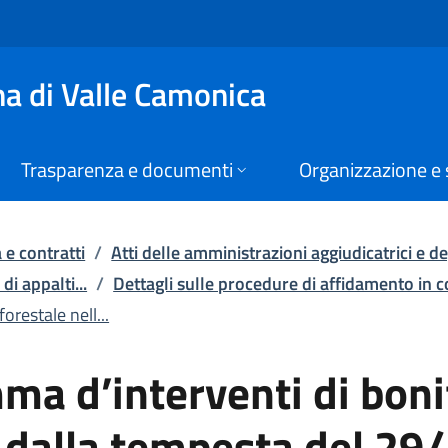
interventi di bonifi
a di Valle Camonica
Trasparenza e documenti
Organizzazione e 
 e contratti
/
Atti delle amministrazioni aggiudicatrici e deg
di appalti...
/
Dettagli sulle procedure di affidamento in 
restale nell...
a d’interventi di bonif
e dalla tempesta del 29