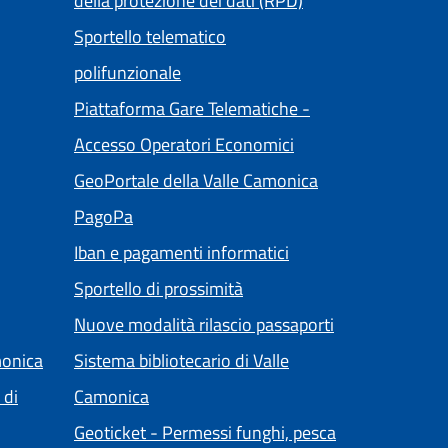
della protezione dei dati (RPD)
Sportello telematico
polifunzionale
Piattaforma Gare Telematiche -
(apre in un'altra sch
Accesso Operatori Economici
ltra scheda).
(apre in un'altra 
GeoPortale della Valle Camonica
(apre in un'altra scheda).
PagoPa
ra scheda).
Iban e pagamenti informatici
Sportello di prossimità
Nuove modalità rilascio passaporti
monica
Sistema bibliotecario di Valle
(apre in un'altra scheda).
 di
Camonica
Geoticket - Permessi funghi, pesca