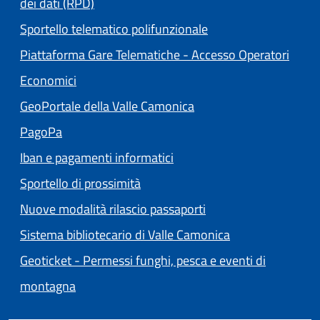
dei dati (RPD)
Sportello telematico polifunzionale
Piattaforma Gare Telematiche - Accesso Operatori
(apre in un'altra scheda).
Economici
(apre in un'altra scheda
GeoPortale della Valle Camonica
(apre in un'altra scheda).
PagoPa
Iban e pagamenti informatici
Sportello di prossimità
Nuove modalità rilascio passaporti
(apre in un'altra
Sistema bibliotecario di Valle Camonica
Geoticket - Permessi funghi, pesca e eventi di
(apre in un'altra scheda).
montagna