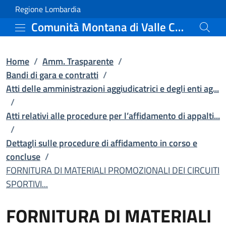
FORNITURA DI MATERIALI P
Vai al contenuto principale
(apre in un'altra scheda).
Regione Lombardia
Comunità Montana di Valle Camonica
Home
/
Amm. Trasparente
/
Bandi di gara e contratti
/
Atti delle amministrazioni aggiudicatrici e degli enti ag...
/
Atti relativi alle procedure per l’affidamento di appalti...
/
Dettagli sulle procedure di affidamento in corso e
concluse
/
FORNITURA DI MATERIALI PROMOZIONALI DEI CIRCUITI
SPORTIVI...
FORNITURA DI MATERIALI