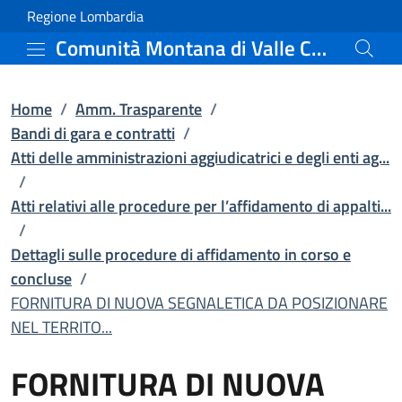
FORNITURA DI NUOVA SEGNA
Vai al contenuto principale
(apre in un'altra scheda).
Regione Lombardia
Comunità Montana di Valle Camonica
Home
/
Amm. Trasparente
/
Bandi di gara e contratti
/
Atti delle amministrazioni aggiudicatrici e degli enti ag...
/
Atti relativi alle procedure per l’affidamento di appalti...
/
Dettagli sulle procedure di affidamento in corso e
concluse
/
FORNITURA DI NUOVA SEGNALETICA DA POSIZIONARE
NEL TERRITO...
FORNITURA DI NUOVA