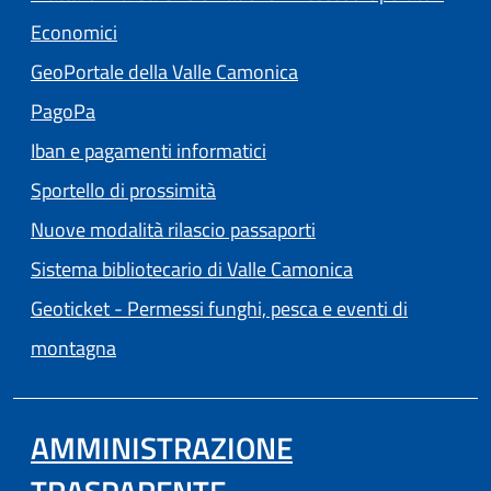
(apre in un'altra scheda).
Economici
(apre in un'altra scheda
GeoPortale della Valle Camonica
(apre in un'altra scheda).
PagoPa
Iban e pagamenti informatici
Sportello di prossimità
Nuove modalità rilascio passaporti
(apre in un'altra
Sistema bibliotecario di Valle Camonica
Geoticket - Permessi funghi, pesca e eventi di
(apre in un'altra scheda).
montagna
AMMINISTRAZIONE