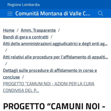
PROGETTO “CAMUNI NOI - 
Vai al contenuto principale
(apre in un'altra scheda).
Regione Lombardia
Comunità Montana di Valle Camonica
Home
/
Amm. Trasparente
/
Bandi di gara e contratti
/
Atti delle amministrazioni aggiudicatrici e degli enti ag...
/
Atti relativi alle procedure per l’affidamento di appalti...
/
Dettagli sulle procedure di affidamento in corso e
concluse
/
PROGETTO “CAMUNI NOI - AZIONI PER LA CURA
CONDIVISA DEL P...
PROGETTO “CAMUNI NOI -