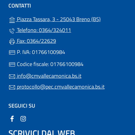
CONTATTI
(apre in un'altr
Piazza Tassara, 3 - 25043 Breno (BS)
Telefono: 0364/324011
Fax: 0364/22629
P. IVA: 01766100984
Codice fiscale: 01766100984
info@cmvallecamonica.bs.it
protocollo@pec.cmvallecamonica.bs.it
SEGUICI SU
SCRIVICI DAL WEB