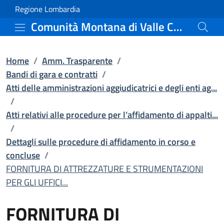
FORNITURA DI ATTREZZATUR
Vai al contenuto principale
(apre in un'altra scheda).
Regione Lombardia
Comunità Montana di Valle Camonica
Home
/
Amm. Trasparente
/
Bandi di gara e contratti
/
Atti delle amministrazioni aggiudicatrici e degli enti ag...
/
Atti relativi alle procedure per l’affidamento di appalti...
/
Dettagli sulle procedure di affidamento in corso e
concluse
/
FORNITURA DI ATTREZZATURE E STRUMENTAZIONI
PER GLI UFFICI...
FORNITURA DI