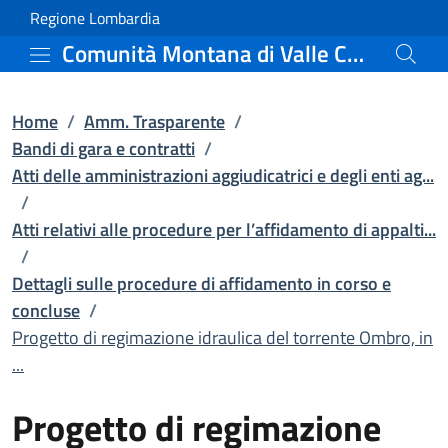
Progetto di regimazione 
Vai al contenuto principale
(apre in un'altra scheda).
Regione Lombardia
Comunità Montana di Valle Camonica
Home
/
Amm. Trasparente
/
Bandi di gara e contratti
/
Atti delle amministrazioni aggiudicatrici e degli enti ag...
/
Atti relativi alle procedure per l’affidamento di appalti...
/
Dettagli sulle procedure di affidamento in corso e
concluse
/
Progetto di regimazione idraulica del torrente Ombro, in
...
Progetto di regimazione