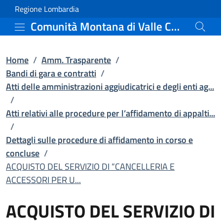
ACQUISTO DEL SERVIZIO 
Vai al contenuto principale
(apre in un'altra scheda).
Regione Lombardia
Comunità Montana di Valle Camonica
Home
/
Amm. Trasparente
/
Bandi di gara e contratti
/
Atti delle amministrazioni aggiudicatrici e degli enti ag...
/
Atti relativi alle procedure per l’affidamento di appalti...
/
Dettagli sulle procedure di affidamento in corso e
concluse
/
ACQUISTO DEL SERVIZIO DI “CANCELLERIA E
ACCESSORI PER U...
ACQUISTO DEL SERVIZIO DI