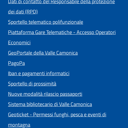
Dati di contatto del Responsabile della protezione
dei dati (RPD)
Sportello telematico polifunzionale
Piattaforma Gare Telematiche - Accesso Operatori
(apre in un'altra scheda).
Economici
(apre in un'altra scheda
GeoPortale della Valle Camonica
(apre in un'altra scheda).
PagoPa
Iban e pagamenti informatici
Sportello di prossimità
Nuove modalità rilascio passaporti
(apre in un'altra
Sistema bibliotecario di Valle Camonica
Geoticket - Permessi funghi, pesca e eventi di
(apre in un'altra scheda).
montagna