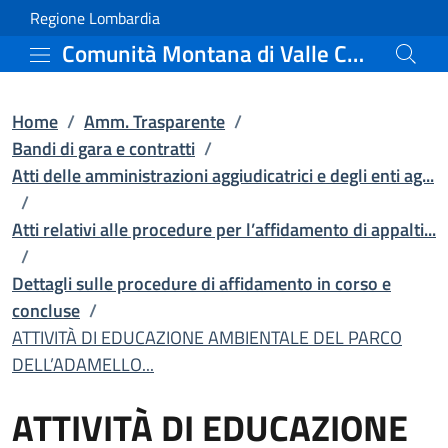
ATTIVITÀ DI EDUCAZIONE 
Vai al contenuto principale
(apre in un'altra scheda).
Regione Lombardia
Comunità Montana di Valle Camonica
Home
/
Amm. Trasparente
/
Bandi di gara e contratti
/
Atti delle amministrazioni aggiudicatrici e degli enti ag...
/
Atti relativi alle procedure per l’affidamento di appalti...
/
Dettagli sulle procedure di affidamento in corso e
concluse
/
ATTIVITÀ DI EDUCAZIONE AMBIENTALE DEL PARCO
DELL’ADAMELLO...
ATTIVITÀ DI EDUCAZIONE