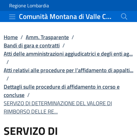
SERVIZO DI DETERMINAZIO
Vai al contenuto principale
(apre in un'altra scheda).
Regione Lombardia
Comunità Montana di Valle Camonica
Home
/
Amm. Trasparente
/
Bandi di gara e contratti
/
Atti delle amministrazioni aggiudicatrici e degli enti ag...
/
Atti relativi alle procedure per l’affidamento di appalti...
/
Dettagli sulle procedure di affidamento in corso e
concluse
/
SERVIZO DI DETERMINAZIONE DEL VALORE DI
RIMBORSO DELLE RE...
SERVIZO DI