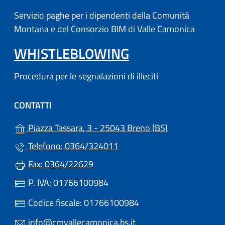
Servizio paghe per i dipendenti della Comunità
Montana e del Consorzio BIM di Valle Camonica
WHISTLEBLOWING
Procedura per le segnalazioni di illeciti
CONTATTI
(apre in un'altr
Piazza Tassara, 3 - 25043 Breno (BS)
Telefono: 0364/324011
Fax: 0364/22629
P. IVA: 01766100984
Codice fiscale: 01766100984
info@cmvallecamonica.bs.it