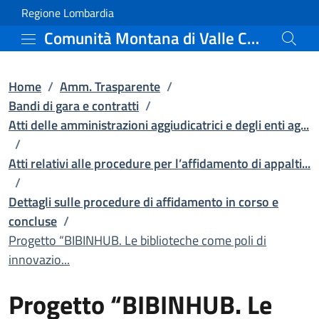
Progetto “BIBINHUB. Le b
Vai al contenuto principale
(apre in un'altra scheda).
Regione Lombardia
Comunità Montana di Valle Camonica
Home
/
Amm. Trasparente
/
Bandi di gara e contratti
/
Atti delle amministrazioni aggiudicatrici e degli enti ag...
/
Atti relativi alle procedure per l’affidamento di appalti...
/
Dettagli sulle procedure di affidamento in corso e
concluse
/
Progetto “BIBINHUB. Le biblioteche come poli di
innovazio...
Progetto “BIBINHUB. Le