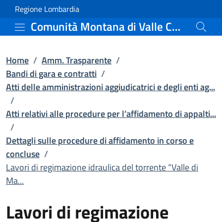
Lavori di regimazione idr
Vai al contenuto principale
(apre in un'altra scheda).
Regione Lombardia
Comunità Montana di Valle Camonica
Home
/
Amm. Trasparente
/
Bandi di gara e contratti
/
Atti delle amministrazioni aggiudicatrici e degli enti ag...
/
Atti relativi alle procedure per l’affidamento di appalti...
/
Dettagli sulle procedure di affidamento in corso e
concluse
/
Lavori di regimazione idraulica del torrente “Valle di
Ma...
Lavori di regimazione