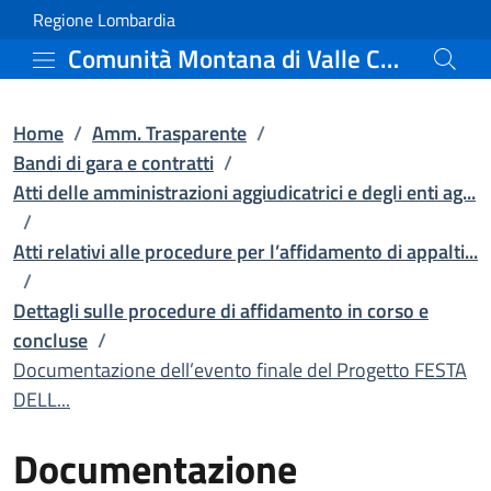
Documentazione dell’even
Vai al contenuto principale
(apre in un'altra scheda).
Regione Lombardia
Comunità Montana di Valle Camonica
Home
/
Amm. Trasparente
/
Bandi di gara e contratti
/
Atti delle amministrazioni aggiudicatrici e degli enti ag...
/
Atti relativi alle procedure per l’affidamento di appalti...
/
Dettagli sulle procedure di affidamento in corso e
concluse
/
Documentazione dell’evento finale del Progetto FESTA
DELL...
Documentazione