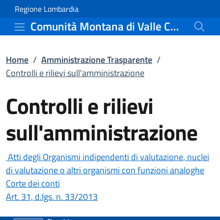
Controlli e rilievi sull
Vai al contenuto principale
(apre in un'altra scheda).
Regione Lombardia
Comunità Montana di Valle Camonica
Home
/
Amministrazione Trasparente
/
Controlli e rilievi sull'amministrazione
Controlli e rilievi
sull'amministrazione
Atti degli Organismi indipendenti di valutazione, nuclei
di valutazione o altri organismi con funzioni analoghe
Corte dei conti
(apre in un'altra scheda).
Art. 31, d.lgs. n. 33/2013