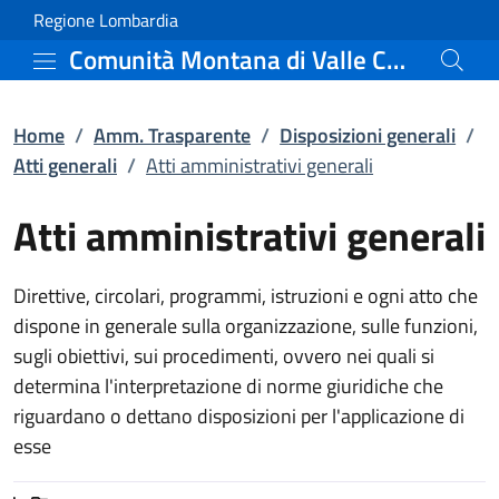
Atti amministrativi gene
Vai al contenuto principale
(apre in un'altra scheda).
Regione Lombardia
Comunità Montana di Valle Camonica
Home
/
Amm. Trasparente
/
Disposizioni generali
/
Atti generali
/
Atti amministrativi generali
Atti amministrativi generali
Direttive, circolari, programmi, istruzioni e ogni atto che
dispone in generale sulla organizzazione, sulle funzioni,
sugli obiettivi, sui procedimenti, ovvero nei quali si
determina l'interpretazione di norme giuridiche che
riguardano o dettano disposizioni per l'applicazione di
esse