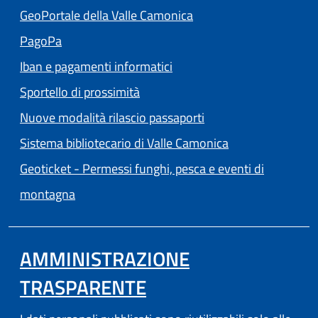
(apre in un'altra scheda
GeoPortale della Valle Camonica
(apre in un'altra scheda).
PagoPa
Iban e pagamenti informatici
Sportello di prossimità
Nuove modalità rilascio passaporti
(apre in un'altra
Sistema bibliotecario di Valle Camonica
Geoticket - Permessi funghi, pesca e eventi di
(apre in un'altra scheda).
montagna
AMMINISTRAZIONE
TRASPARENTE