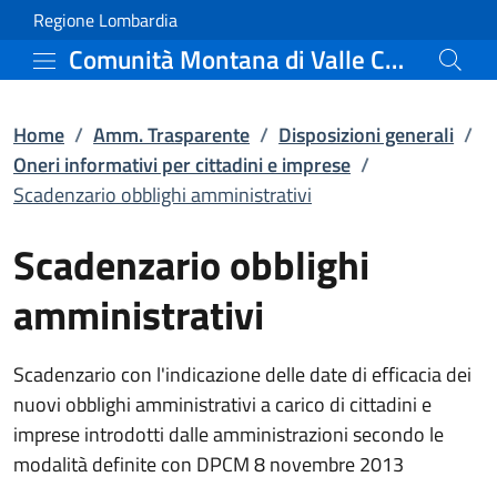
Scadenzario obblighi amm
Vai al contenuto principale
(apre in un'altra scheda).
Regione Lombardia
Comunità Montana di Valle Camonica
Home
/
Amm. Trasparente
/
Disposizioni generali
/
Oneri informativi per cittadini e imprese
/
Scadenzario obblighi amministrativi
Scadenzario obblighi
amministrativi
Scadenzario con l'indicazione delle date di efficacia dei
nuovi obblighi amministrativi a carico di cittadini e
imprese introdotti dalle amministrazioni secondo le
modalità definite con DPCM 8 novembre 2013