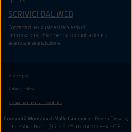
SCRIVICI DAL WEB
Contattaci per qualsiasi richiesta di
informazione, chiarimento, comunicazione o
eventuale segnalazione
Note legali
Privacy policy
Dichiarazione di accessibilità
Comunità Montana di Valle Camonica
- Piazza Tassara,
3 - 25043 Breno (BS) - P.IVA: 01766100984 - C.F.: