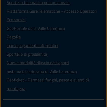
Sportello telematico polifunzionale
Piattaforma Gare Telematiche - Accesso Operatori
(apre in un'altra scheda).
Economici
(apre in un'altra scheda
GeoPortale della Valle Camonica
(apre in un'altra scheda).
PagoPa
Iban e pagamenti informatici
Sportello di prossimità
Nuove modalità rilascio passaporti
(apre in un'altra
Sistema bibliotecario di Valle Camonica
Geoticket - Permessi funghi, pesca e eventi di
(apre in un'altra scheda).
montagna