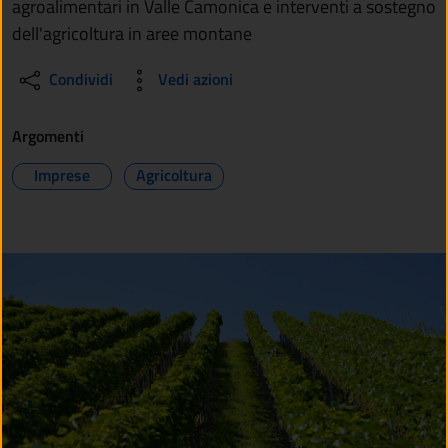
agroalimentari in Valle Camonica e interventi a sostegno
dell'agricoltura in aree montane
Condividi
Vedi azioni
Argomenti
Imprese
Agricoltura