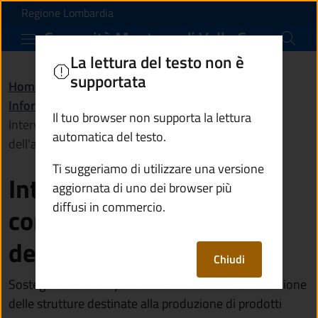
Interventi, attività e c
Vai al contenuto principale
(apre in un'altra scheda).
Regione Lombardia
Comunità Montana di Valle Camonica
La lettura del testo non è
supportata
Home
/
Amministrazione
/
Informazioni istituzionali
/
Il tuo browser non supporta la lettura
Interventi, attività e contributi a sostegno
automatica del testo.
dell'agricoltura
Ti suggeriamo di utilizzare una versione
Interventi, attività e
aggiornata di uno dei browser più
diffusi in commercio.
contributi a sostegno
dell'agricoltura
Chiudi
Sostegno creditizio per la valorizzazione e certificazione
delle strutture destinate alla produzione di prodotti