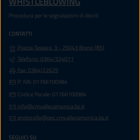
WHISTLEBLOWING
Procedura per le segnalazioni di illeciti
CONTATTI
(apre in un'altr
Piazza Tassara, 3 - 25043 Breno (BS)
Telefono: 0364/324011
Fax: 0364/22629
P. IVA: 01766100984
Codice fiscale: 01766100984
info@cmvallecamonica.bs.it
protocollo@pec.cmvallecamonica.bs.it
SEGUICI SU