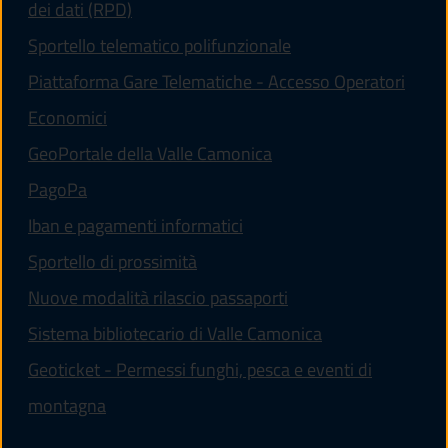
dei dati (RPD)
Sportello telematico polifunzionale
Piattaforma Gare Telematiche - Accesso Operatori
(apre in un'altra scheda).
Economici
(apre in un'altra scheda
GeoPortale della Valle Camonica
(apre in un'altra scheda).
PagoPa
Iban e pagamenti informatici
Sportello di prossimità
Nuove modalità rilascio passaporti
(apre in un'altra
Sistema bibliotecario di Valle Camonica
Geoticket - Permessi funghi, pesca e eventi di
(apre in un'altra scheda).
montagna