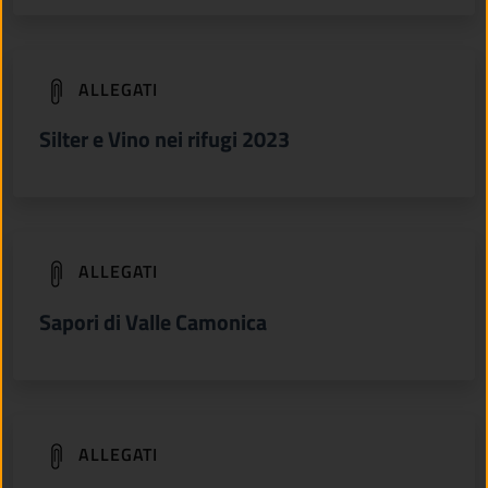
(apre in un'altra scheda).
ALLEGATI
Silter e Vino nei rifugi 2023
(apre in un'altra scheda).
ALLEGATI
Sapori di Valle Camonica
(apre in un'altra scheda).
ALLEGATI