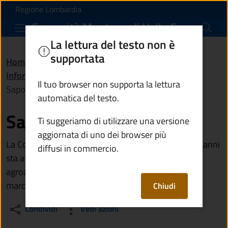
Sapori di Valle Camonic
Vai al contenuto principale
(apre in un'altra scheda).
Regione Lombardia
Comunità Montana di Valle Camonica
La lettura del testo non è
supportata
Home
/
Amministrazione
/
Informazioni istituzionali
/
Il tuo browser non supporta la lettura
Sapori di Valle Camonica
automatica del testo.
Sapori di Valle Camonica
Ti suggeriamo di utilizzare una versione
aggiornata di uno dei browser più
La Comunità Montana di Valle Camonica da diversi anni
diffusi in commercio.
sta attuando diversi progetti a sostegno del settore
agroalimentare della Valle, costituendo tra l'altro il
marchio d'area "Sapori di Valle Camonica".
Chiudi
Condividi
Vedi azioni